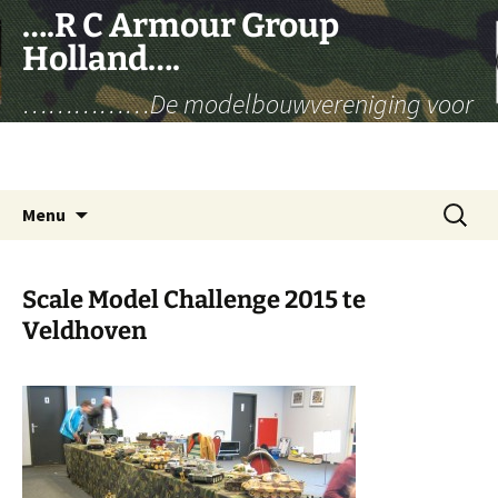
Ga
….R C Armour Group
naar
Holland….
de
inhoud
……………De modelbouwvereniging voor
radiografisch bestuurbare militaire
voertuigen……………..
Zoeken
Menu
naar:
Scale Model Challenge 2015 te
Veldhoven