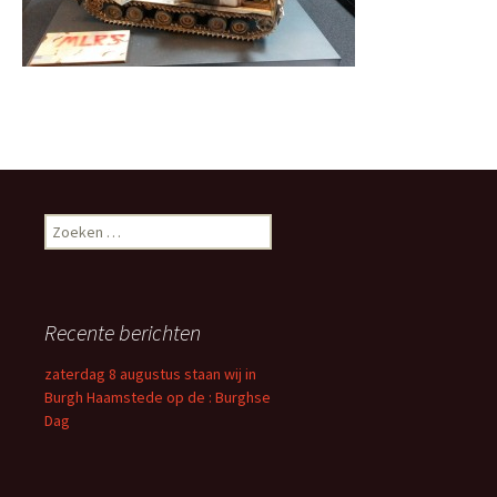
Zoeken
naar:
Recente berichten
zaterdag 8 augustus staan wij in
Burgh Haamstede op de : Burghse
Dag