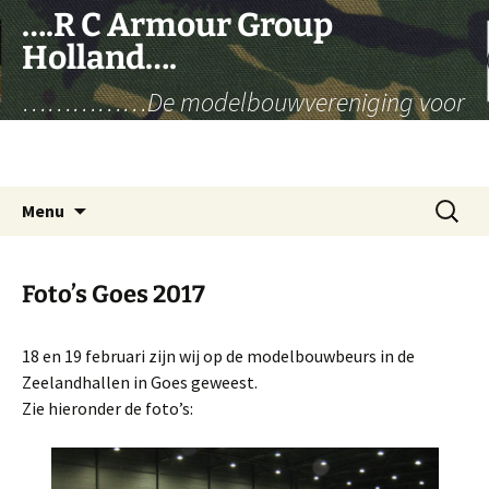
Ga
….R C Armour Group
naar
Holland….
de
inhoud
……………De modelbouwvereniging voor
radiografisch bestuurbare militaire
voertuigen……………..
Zoeken
Menu
naar:
Foto’s Goes 2017
18 en 19 februari zijn wij op de modelbouwbeurs in de
Zeelandhallen in Goes geweest.
Zie hieronder de foto’s: